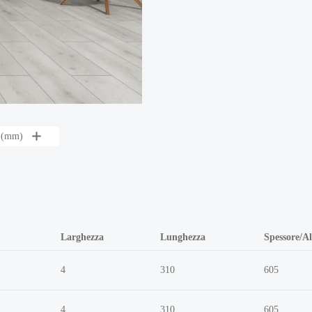
a (mm)
Larghezza
Lunghezza
Spessore/A
4
310
605
4
310
605