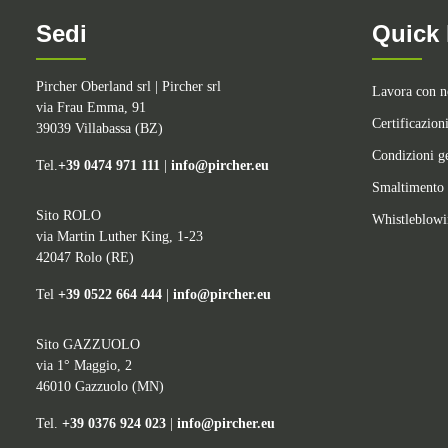
Sedi
Quick 
Pircher Oberland srl | Pircher srl
Lavora con n
via Frau Emma, 91
Certificazion
39039 Villabassa (BZ)
Condizioni ge
Tel.
+39 0474 971 111
|
info@pircher.eu
Smaltimento 
Sito ROLO
Whistleblow
via Martin Luther King, 1-23
42047 Rolo (RE)
Tel
+39 0522 664 444
|
info@pircher.eu
Sito GAZZUOLO
via 1° Maggio, 2
46010 Gazzuolo (MN)
Tel.
+39 0376 924 023
|
info@pircher.eu