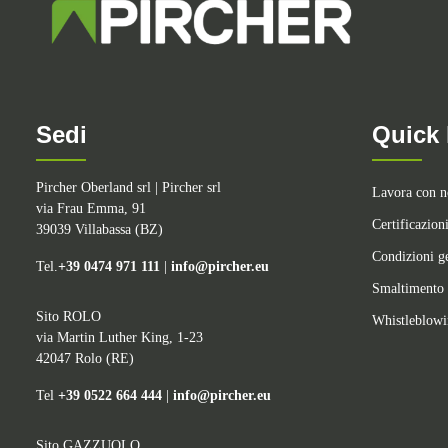
Sedi
Quick 
Pircher Oberland srl | Pircher srl
Lavora con n
via Frau Emma, 91
Certificazion
39039 Villabassa (BZ)
Condizioni ge
Tel.
+39 0474 971 111
|
info@pircher.eu
Smaltimento 
Sito ROLO
Whistleblow
via Martin Luther King, 1-23
42047 Rolo (RE)
Tel
+39 0522 664 444
|
info@pircher.eu
Sito GAZZUOLO