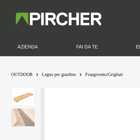
AZIENDA
FAI DA TE
E
OUTDOOR
Legno per giardino
Frangivento/Grigliati