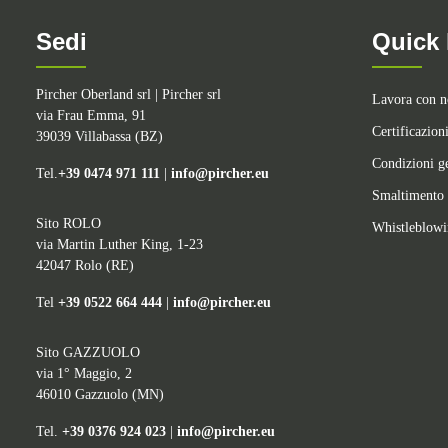
Sedi
Quick 
Pircher Oberland srl | Pircher srl
Lavora con n
via Frau Emma, 91
Certificazion
39039 Villabassa (BZ)
Condizioni ge
Tel.
+39 0474 971 111
|
info@pircher.eu
Smaltimento 
Sito ROLO
Whistleblow
via Martin Luther King, 1-23
42047 Rolo (RE)
Tel
+39 0522 664 444
|
info@pircher.eu
Sito GAZZUOLO
via 1° Maggio, 2
46010 Gazzuolo (MN)
Tel.
+39 0376 924 023
|
info@pircher.eu