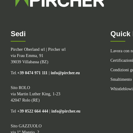
Sedi
Quick 
Pircher Oberland srl | Pircher srl
Lavora con n
via Frau Emma, 91
Certificazion
39039 Villabassa (BZ)
Condizioni ge
Tel.
+39 0474 971 111
|
info@pircher.eu
Smaltimento 
Sito ROLO
Whistleblow
via Martin Luther King, 1-23
42047 Rolo (RE)
Tel
+39 0522 664 444
|
info@pircher.eu
Sito GAZZUOLO
via 1° Maggio, 2