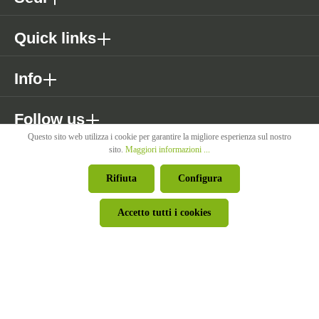
Quick links
Info
Follow us
Questo sito web utilizza i cookie per garantire la migliore esperienza sul nostro
sito.
Maggiori informazioni ...
* Tutti i prezzi sono IVA esclusa, più costi di spedizione se non
Rifiuta
Configura
diversamente indicato.
Accetto tutti i cookies
© Pircher Oberland Srl - Powered by
426 - Your Digital Upgrade