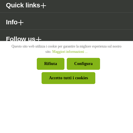
Quick links
Info
Follow us
Questo sito web utilizza i cookie per garantire la migliore esperienza sul nostro
sito.
Maggiori informazioni ...
* Tutti i prezzi sono IVA esclusa, più costi di spedizione se non
Rifiuta
Configura
diversamente indicato.
Accetto tutti i cookies
© Pircher Oberland Srl - Powered by
426 - Your Digital Upgrade