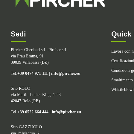
Sedi
Quick 
Pircher Oberland srl | Pircher srl
Lavora con n
via Frau Emma, 91
Certificazion
39039 Villabassa (BZ)
Condizioni ge
Tel.
+39 0474 971 111
|
info@pircher.eu
Smaltimento 
Sito ROLO
Whistleblow
via Martin Luther King, 1-23
42047 Rolo (RE)
Tel
+39 0522 664 444
|
info@pircher.eu
Sito GAZZUOLO
via 1° Maggio, 2