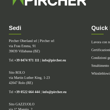
Sedi
Quick 
Pircher Oberland srl | Pircher srl
Lavora con n
via Frau Emma, 91
Certificazion
39039 Villabassa (BZ)
Condizioni ge
Tel.
+39 0474 971 111
|
info@pircher.eu
Smaltimento 
Sito ROLO
Whistleblow
via Martin Luther King, 1-23
42047 Rolo (RE)
Tel
+39 0522 664 444
|
info@pircher.eu
Sito GAZZUOLO
via 1° Maggio, 2