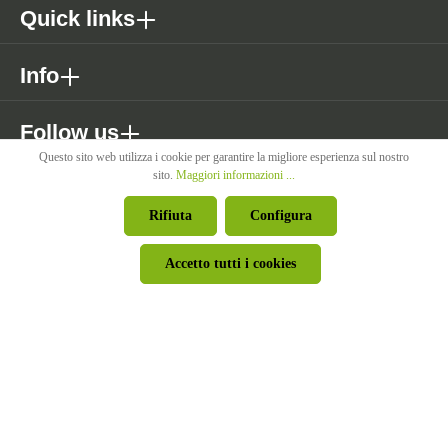
Quick links
Info
Follow us
Questo sito web utilizza i cookie per garantire la migliore esperienza sul nostro
sito.
Maggiori informazioni ...
* Tutti i prezzi sono IVA esclusa, più costi di spedizione se non
Rifiuta
Configura
diversamente indicato.
Accetto tutti i cookies
© Pircher Oberland Srl - Powered by
426 - Your Digital Upgrade