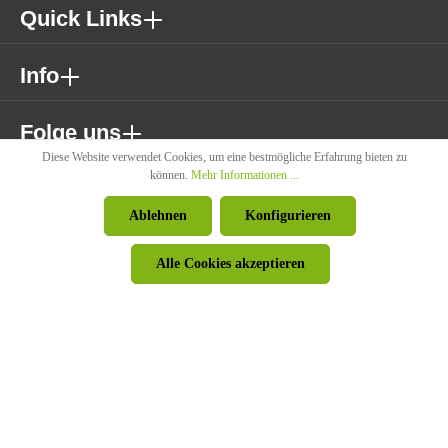
Quick Links
Info
Folge uns
Diese Website verwendet Cookies, um eine bestmögliche Erfahrung bieten zu
können.
Mehr Informationen ...
* Alle Preise exkl. gesetzl. Mehrwertsteuer zzgl. Versandkosten wenn
Ablehnen
Konfigurieren
nicht anders angegeben.
Alle Cookies akzeptieren
© Pircher Oberland GmbH - Powered by
426 - Your Digital Upgrade