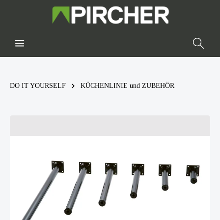
DO IT YOURSELF
KÜCHENLINIE und ZUBEHÖR