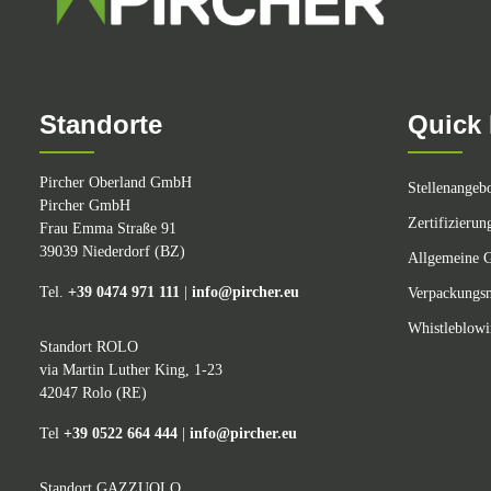
Standorte
Quick 
Pircher Oberland GmbH
Stellenangeb
Pircher GmbH
Zertifizierun
Frau Emma Straße 91
39039 Niederdorf (BZ)
Allgemeine G
Tel.
+39 0474 971 111
|
info@pircher.eu
Verpackungsm
Whistleblow
Standort ROLO
via Martin Luther King, 1-23
42047 Rolo (RE)
Tel
+39 0522 664 444
|
info@pircher.eu
Standort GAZZUOLO