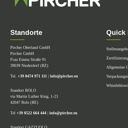
Standorte
Quick 
Pircher Oberland GmbH
Stellenangeb
Pircher GmbH
Zertifizierun
Frau Emma Straße 91
39039 Niederdorf (BZ)
Allgemeine G
Tel.
+39 0474 971 111
|
info@pircher.eu
Verpackungsm
Whistleblow
Standort ROLO
via Martin Luther King, 1-23
42047 Rolo (RE)
Tel
+39 0522 664 444
|
info@pircher.eu
Standort GAZZUOLO