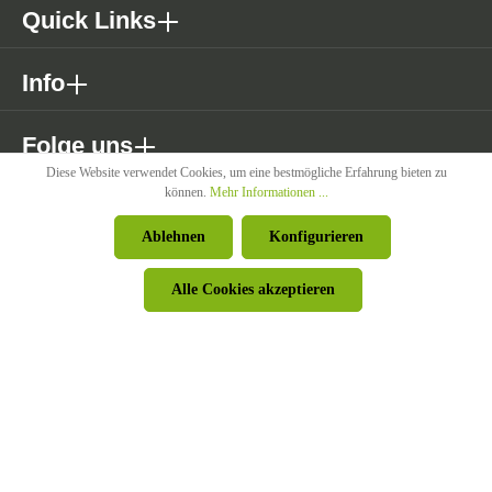
Quick Links
Info
Folge uns
Diese Website verwendet Cookies, um eine bestmögliche Erfahrung bieten zu
können.
Mehr Informationen ...
* Alle Preise exkl. gesetzl. Mehrwertsteuer zzgl. Versandkosten wenn
Ablehnen
Konfigurieren
nicht anders angegeben.
Alle Cookies akzeptieren
© Pircher Oberland GmbH - Powered by
426 - Your Digital Upgrade