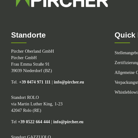
Standorte
Quick 
Pircher Oberland GmbH
Stellenangeb
Pircher GmbH
Zertifizierun
Frau Emma Straße 91
39039 Niederdorf (BZ)
Allgemeine G
Tel.
+39 0474 971 111
|
info@pircher.eu
Verpackungsm
Whistleblow
Standort ROLO
via Martin Luther King, 1-23
42047 Rolo (RE)
Tel
+39 0522 664 444
|
info@pircher.eu
Standort GAZZUOLO