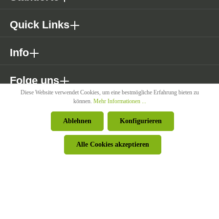
Quick Links
Info
Folge uns
Diese Website verwendet Cookies, um eine bestmögliche Erfahrung bieten zu
können.
Mehr Informationen ...
* Alle Preise exkl. gesetzl. Mehrwertsteuer zzgl. Versandkosten wenn
Ablehnen
Konfigurieren
nicht anders angegeben.
Alle Cookies akzeptieren
© Pircher Oberland GmbH - Powered by
426 - Your Digital Upgrade