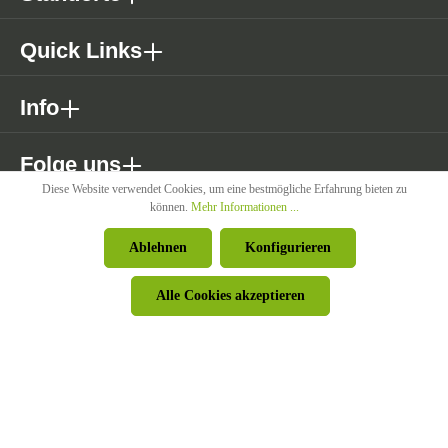
Quick Links
Info
Folge uns
Diese Website verwendet Cookies, um eine bestmögliche Erfahrung bieten zu
können.
Mehr Informationen ...
* Alle Preise exkl. gesetzl. Mehrwertsteuer zzgl. Versandkosten wenn
Ablehnen
Konfigurieren
nicht anders angegeben.
Alle Cookies akzeptieren
© Pircher Oberland GmbH - Powered by
426 - Your Digital Upgrade