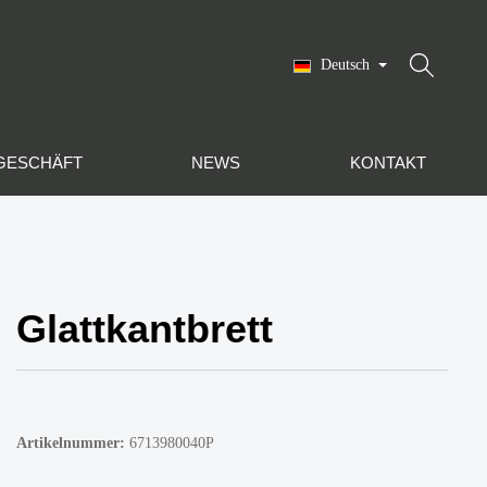
Deutsch
GESCHÄFT
NEWS
KONTAKT
Glattkantbrett
Artikelnummer:
6713980040P