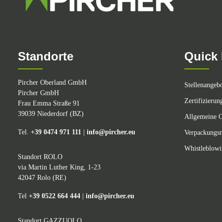
Standorte
Quick 
Pircher Oberland GmbH
Stellenangeb
Pircher GmbH
Zertifizierun
Frau Emma Straße 91
39039 Niederdorf (BZ)
Allgemeine G
Tel.
+39 0474 971 111
|
info@pircher.eu
Verpackungsm
Whistleblow
Standort ROLO
via Martin Luther King, 1-23
42047 Rolo (RE)
Tel
+39 0522 664 444
|
info@pircher.eu
Standort GAZZUOLO