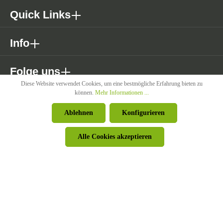
Quick Links
Info
Folge uns
Diese Website verwendet Cookies, um eine bestmögliche Erfahrung bieten zu
können.
Mehr Informationen ...
* Alle Preise exkl. gesetzl. Mehrwertsteuer zzgl. Versandkosten wenn
Ablehnen
Konfigurieren
nicht anders angegeben.
Alle Cookies akzeptieren
© Pircher Oberland GmbH - Powered by
426 - Your Digital Upgrade