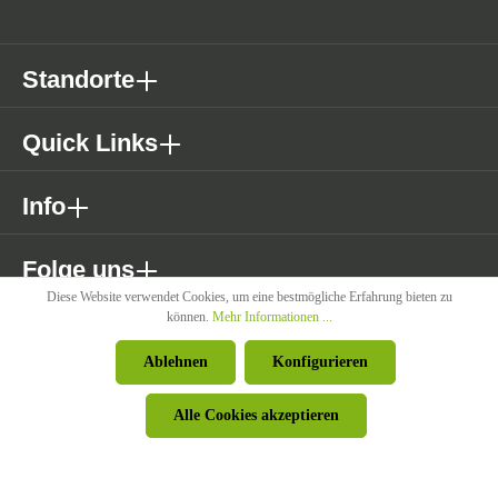
Standorte
Quick Links
Info
Folge uns
Diese Website verwendet Cookies, um eine bestmögliche Erfahrung bieten zu
können.
Mehr Informationen ...
* Alle Preise exkl. gesetzl. Mehrwertsteuer zzgl. Versandkosten wenn
Ablehnen
Konfigurieren
nicht anders angegeben.
Alle Cookies akzeptieren
© Pircher Oberland GmbH - Powered by
426 - Your Digital Upgrade