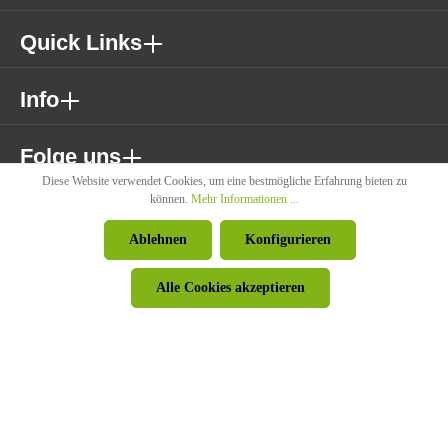
Quick Links
Info
Folge uns
Diese Website verwendet Cookies, um eine bestmögliche Erfahrung bieten zu
können.
Mehr Informationen ...
* Alle Preise exkl. gesetzl. Mehrwertsteuer zzgl. Versandkosten wenn
Ablehnen
Konfigurieren
nicht anders angegeben.
Alle Cookies akzeptieren
© Pircher Oberland GmbH - Powered by
426 - Your Digital Upgrade