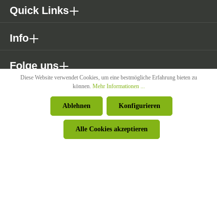
Quick Links
Info
Folge uns
Diese Website verwendet Cookies, um eine bestmögliche Erfahrung bieten zu
können.
Mehr Informationen ...
* Alle Preise exkl. gesetzl. Mehrwertsteuer zzgl. Versandkosten wenn
Ablehnen
Konfigurieren
nicht anders angegeben.
Alle Cookies akzeptieren
© Pircher Oberland GmbH - Powered by
426 - Your Digital Upgrade